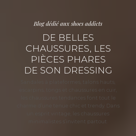
Blog dédié aux shoes addicts
DE BELLES
CHAUSSURES, LES
PIÈCES PHARES
DE SON DRESSING
Sandales à plateformes, talons hauts,
escarpins, tongs et chaussures en cuir,
les chaussures tendances font tout le
charme d’une tenue chic et trendy. Dans
un esprit vintage, les chaussures
minimalistes s’invitent partout.