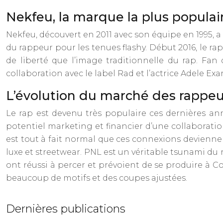
Nekfeu, la marque la plus populair
Nekfeu, découvert en 2011 avec son équipe en 1995, a 
du rappeur pour les tenues flashy. Début 2016, le 
de liberté que l’image traditionnelle du rap. Fa
collaboration avec le label Rad et l’actrice Adele Ex
L’évolution du marché des rappeu
Le rap est devenu très populaire ces dernières a
potentiel marketing et financier d’une collaboration
est tout à fait normal que ces connexions deviennen
luxe et streetwear. PNL est un véritable tsunami du r
ont réussi à percer et prévoient de se produire à Co
beaucoup de motifs et des coupes ajustées.
Dernières publications