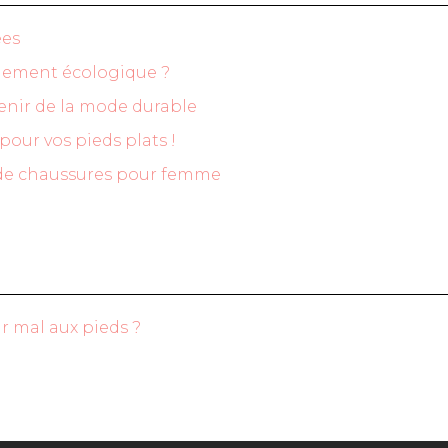
ées
blement écologique ?
venir de la mode durable
pour vos pieds plats !
e de chaussures pour femme
 mal aux pieds ?