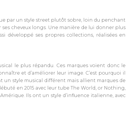
que par un style street plutôt sobre, loin du penchant
r ses cheveux longs. Une manière de lui donner plus
i développé ses propres collections, réalisées en
sical le plus répandu. Ces marques voient donc le
onnaître et d’améliorer leur image. C’est pourquoi il
t un style musical différent mais allient marques de
t débuté en 2015 avec leur tube The World, or Nothing,
mérique. Ils ont un style d’influence italienne, avec