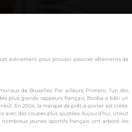
u cet avènement pour pouvoir associer vêtements de
unaux de Bruxelles. Par ailleurs, Primero, l’un des
es plus grands rappeurs français, Booba a bâti un
küt. En 2004, la marque de prêt-à-porter est créée.
is avec des coupes plus ajustées. Aujourd’hui, Unküt
 nombreux jeunes sportifs français ont arboré les