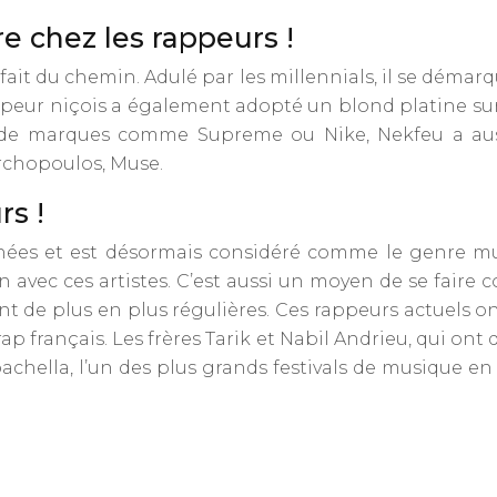
e chez les rappeurs !
fait du chemin. Adulé par les millennials, il se démar
rappeur niçois a également adopté un blond platine su
n de marques comme Supreme ou Nike, Nekfeu a auss
archopoulos, Muse.
rs !
nnées et est désormais considéré comme le genre mu
 avec ces artistes. C’est aussi un moyen de se faire c
t de plus en plus régulières. Ces rappeurs actuels on
ap français. Les frères Tarik et Nabil Andrieu, qui on
achella, l’un des plus grands festivals de musique en A