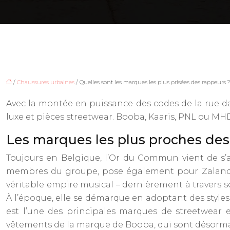
/
Chaussures urbaines
/ Quelles sont les marques les plus prisées des rappeurs 
Avec la montée en puissance des codes de la rue d
luxe et pièces streetwear. Booba, Kaaris, PNL ou MH
Les marques les plus proches des
Toujours en Belgique, l’Or du Commun vient de s’as
membres du groupe, pose également pour Zalando. 
véritable empire musical – dernièrement à travers 
À l’époque, elle se démarque en adoptant des styles
est l’une des principales marques de streetwear 
vêtements de la marque de Booba, qui sont désorma