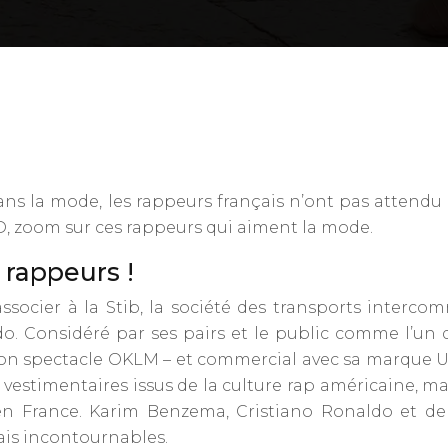
?
ans la mode, les rappeurs français n’ont pas attend
D, zoom sur ces rappeurs qui aiment la mode.
 rappeurs !
socier à la Stib, la société des transports intercomm
Considéré par ses pairs et le public comme l’un d
son spectacle OKLM – et commercial avec sa marque Un
 vestimentaires issus de la culture rap américaine, ma
en France. Karim Benzema, Cristiano Ronaldo et de
is incontournables.