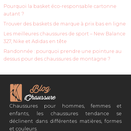
Pourquoi la basket éco-responsable cartonne
autant ?
Trouver des baskets de marque à prix bas en ligne
Les meilleures chaussures de sport – New Balance
327, Nike et Adidas en tête
Randonnée : pourquoi prendre une pointure au
dessus pour des chaussures de montagne ?
Chaussures pour hommes, femmes et
enfants, les chaussures tendance se
déclinent dans différentes matières, formes
et couleurs.